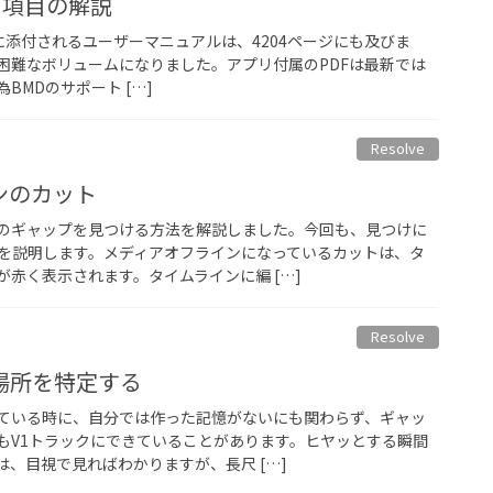
ュー項目の解説
の最新版に添付されるユーザーマニュアルは、4204ページにも及びま
困難なボリュームになりました。アプリ付属のPDFは最新では
BMDのサポート […]
Resolve
ンのカット
のギャップを見つける方法を解説しました。今回も、見つけに
を説明します。メディアオフラインになっているカットは、タ
赤く表示されます。タイムラインに編 […]
Resolve
場所を特定する
ている時に、自分では作った記憶がないにも関わらず、ギャッ
もV1トラックにできていることがあります。ヒヤッとする瞬間
、目視で見ればわかりますが、長尺 […]