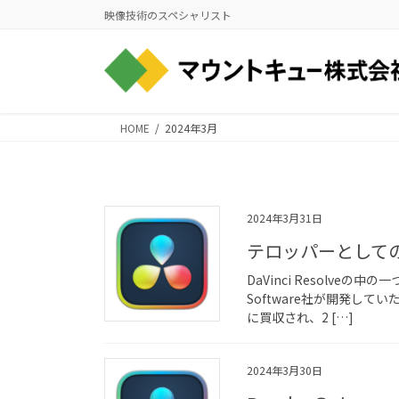
コ
ナ
映像技術のスペシャリスト
ン
ビ
テ
ゲ
ン
ー
ツ
シ
に
ョ
HOME
2024年3月
移
ン
動
に
移
動
2024年3月31日
テロッパーとしてのFus
DaVinci Resolveの
Software社が開発していた
に買収され、2 […]
2024年3月30日