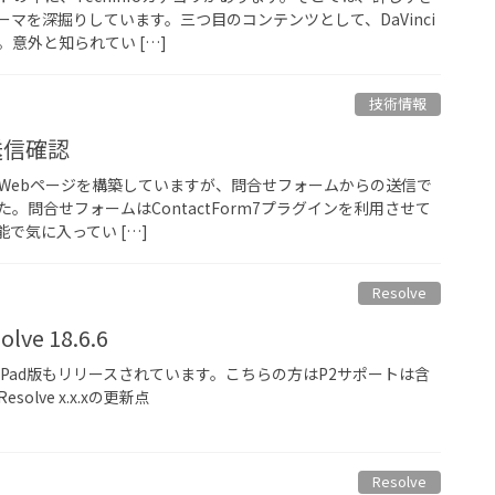
マを深掘りしています。三つ目のコンテンツとして、DaVinci
意外と知られてい […]
技術情報
で送信確認
当社のWebページを構築していますが、問合せフォームからの送信で
。問合せフォームはContactForm7プラグインを利用させて
で気に入ってい […]
Resolve
lve 18.6.6
Pad版もリリースされています。こちらの方はP2サポートは含
esolve x.x.xの更新点
Resolve