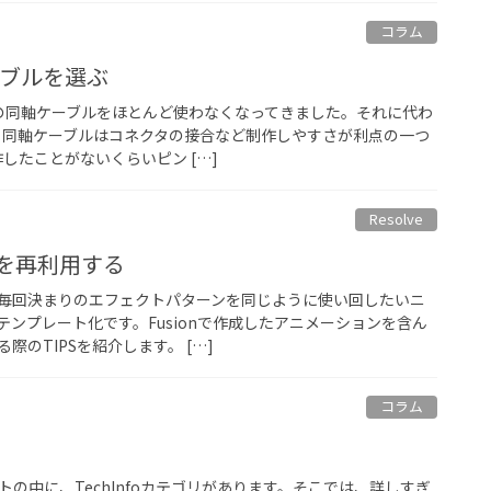
コラム
ーブルを選ぶ
めの同軸ケーブルをほとんど使わなくなってきました。それに代わ
す。同軸ケーブルはコネクタの接合など制作しやすさが利点の一つ
作したことがないくらいピン […]
Resolve
トを再利用する
毎回決まりのエフェクトパターンを同じように使い回したいニ
ンプレート化です。Fusionで作成したアニメーションを含ん
のTIPSを紹介します。 […]
コラム
トの中に、TechInfoカテゴリがあります。そこでは、詳しすぎ