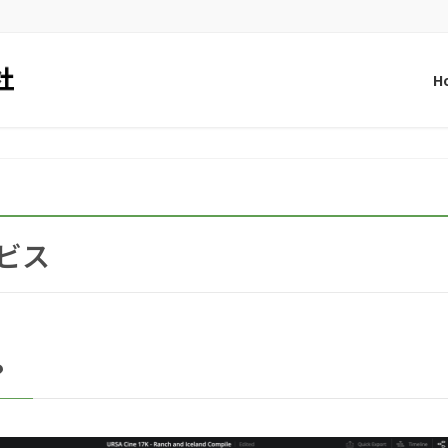
H
ービス
？