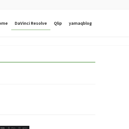
ome
DaVinci Resolve
Qlip
yamaqblog