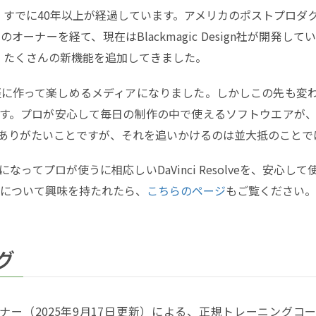
年に誕生して、すでに40年以上が経過しています。アメリカのポストプ
ナーを経て、現在はBlackmagic Design社が開発して
、たくさんの新機能を追加してきました。
も手軽に作って楽しめるメディアになりました。しかしこの先も変
プロが安心して毎日の制作の中で使えるソフトウエアが、DaVinc
ありがたいことですが、それを追いかけるのは並大抵のことで
ってプロが使うに相応しいDaVinci Resolveを、安心し
olveについて興味を持たれたら、
こちらのページ
もご覧ください。
グ
0認定トレーナー（2025年9月17日更新）による、正規トレーニン