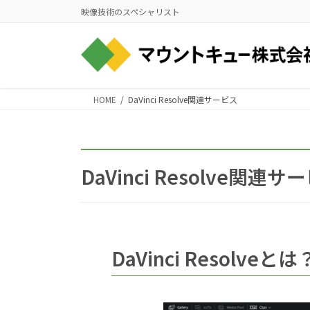
コ
ナ
映像技術のスペシャリスト
ン
ビ
テ
ゲ
ン
ー
ツ
シ
に
ョ
HOME
DaVinci Resolve関連サービス
移
ン
動
に
移
動
DaVinci Resolve関連サ
DaVinci Resolveとは