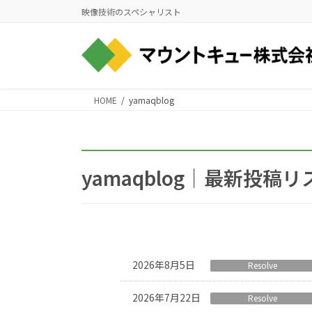
コ
ナ
映像技術のスペシャリスト
ン
ビ
テ
ゲ
ン
ー
ツ
シ
に
ョ
HOME
yamaqblog
移
ン
動
に
移
動
yamaqblog｜最新投稿リ
2026年8月5日
Resolve
2026年7月22日
Resolve