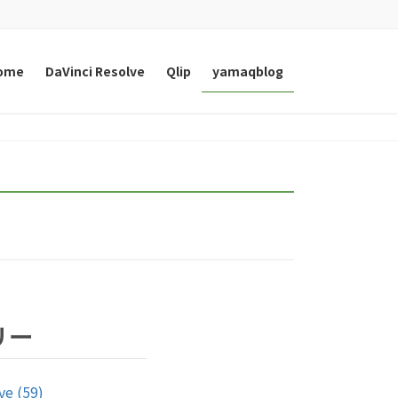
ome
DaVinci Resolve
Qlip
yamaqblog
リー
ve (59)