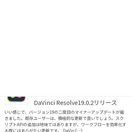
た。既存ユーザーの方は、更新されると良いでしょう。 DaVinci
Resolve 19.0.3の更新点
2024年10月17日
コラム
HHKB Studioについて
気がつくと発売開始から1年ほど経過した今年10月、遅れながらも
HHKB Studioを購入しました。US配列のブラックです。なぜ去年
の発売開始当初に購入しなかったかというと、キー配列などのカ
スタマイズ性が弱いと感じていた […]
2024年10月2日
Resolve
DaVinci Resolve19.0.2リリース
いい感じで、バージョン19の二度目のマイナーアップデートが届
きました。既存ユーザーは、積極的な更新で良いでしょう。スク
リプトAPIの追加は地味ではありますが、ワークフローを効率化す
る際にはありがたい更新です。 DaVin […]