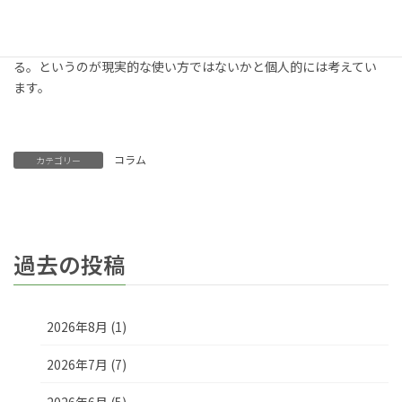
で、あまり目くじらを立てて「正確にはBT.709だぞ」なんて指摘
するのは、人間関係を悪くするだけです（笑）。文章などで正確
な表記の時にはBT.709を使い、会話の中ではRec.709も併用す
る。というのが現実的な使い方ではないかと個人的には考えてい
ます。
コラム
カテゴリー
過去の投稿
2026年8月 (1)
2026年7月 (7)