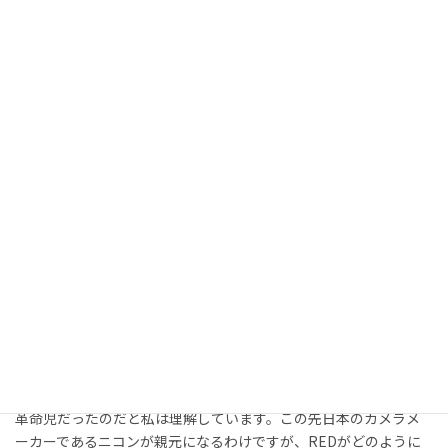
ンパクトフラッシュカードに4K動画を記録すると言います。そん
な馬鹿な、クレージーだ、と正直感じたものです。デビュー直後
はユニークなトラブル（笑）もあったものの、それを上回る期待
感と興奮に包まれたことが懐かしく思い出されます。
私はポストプロダクションを中心に活動してきた映像技術者です
が、畑が違う撮影機材にこれほど注目したことはそれ以前にはあ
りませんでした。なぜ注目せざるを得なかったかというと、RED
が登場することによって、映像制作のワークフローが大きく変化し
てしまうからです。当時はワークフローという言葉すらまだ定着
していないような状況で、映像はビデオテープに記録するもの、と
いうある意味決まりごとのような風潮でした。REDの登場でワー
クフロー改革の波がやってきて、ファイルベースワークフローが一
気に普及して定着したのです。
REDは4K解像度で撮影できるシネマカメラ、という特徴が大きく
前面に出ていたと私は見ていましたが、どちらかと言えば、映像
制作の作り方を一気に変えてしまったゲームチェンジャーであり、
革命児だったのだと私は理解しています。この先日本のカメラメ
ーカーであるニコンが親元になるわけですが、REDがどのように